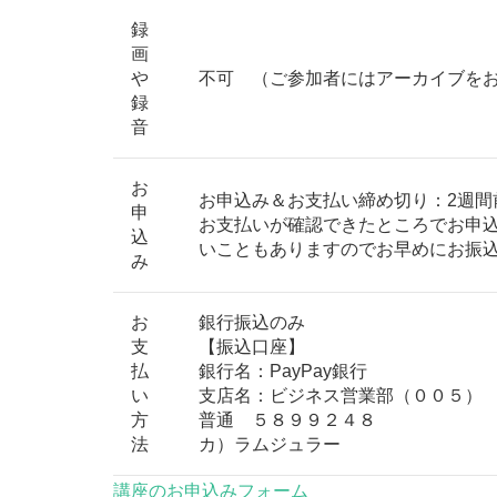
録
画
や
不可 （ご参加者にはアーカイブを
録
音
お
お申込み＆お支払い締め切り：2週間
申
お支払いが確認できたところでお申
込
いこともありますのでお早めにお振
み
お
銀行振込のみ
支
【振込口座】
払
銀行名：PayPay銀行
い
支店名：ビジネス営業部（００５）
方
普通 ５８９９２４８
法
カ）ラムジュラー
講座のお申込みフォーム