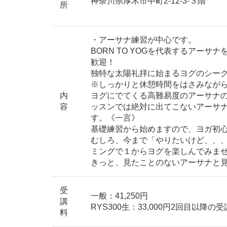
神奈川県厚木市中町2-12-3-３階
所
・アーサナ練習が中心です。
BORN TO YOGを代表するアー
歓迎！
独特な太陽礼拝に始まるヨグのシー
※しっかりと休憩時間をはさみなが
内
ヨグにでてくる高難易度のアーサナ
容
ッスンでは絶対に出てこないアーサ
す。《一言》
基礎練習から始めますので、ヨガ初
むしろ、今まで「やりたいけど、、
ミングで１からヨグを楽しんでみま
きっと、見たことのないアーサナと
受
一般：41,250円
講
RYS300生：33,000円2回目以降の受講
料