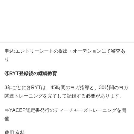
③サブトレーナー研修
費用:無料
条件:レギュラークラスの担当 ・担当クラスの講座参加の
お休み不可
申込:エントリーシートの提出・オーデションにて審査あ
り
④RYT登録後の継続教育
3年ごとに各RYTは、45時間のヨガ指導と、30時間のヨガ
関連トレーニングを完了して記録する必要があります。
⇒YACEP認定書発行のティーチャーズトレーニングを開
催
費用:有料